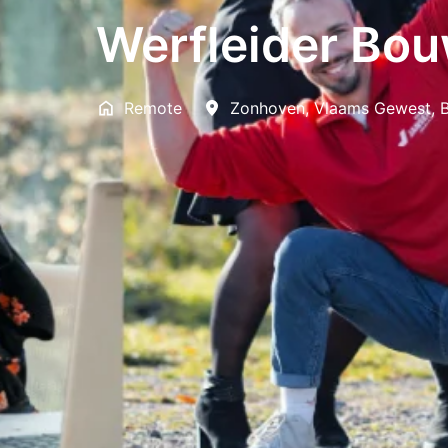
Werfleider Bo
Remote
Zonhoven
,
Vlaams Gewest
,
B