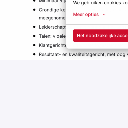
Minimaal 5 jaar relevante ervaring.
We gebruiken cookies zod
Grondige kennis van bouwkunde; kennis 
Meer opties
meegenomen.
Leiderschapskills en ervaring in het aanst
Het noodzakelijke acce
Talen: vloeiend Nederlands en Engels; Fr
Klantgerichte én flexibele ingesteldheid.
Resultaat- en kwaliteitsgericht, met oog 
Interesse?
Word deel van ons gepassioneerd team en bou
vandaag nog je motivatie en cv te sturen. Of so
Remote
Zonhoven
,
Vlaams Gewest
,
België