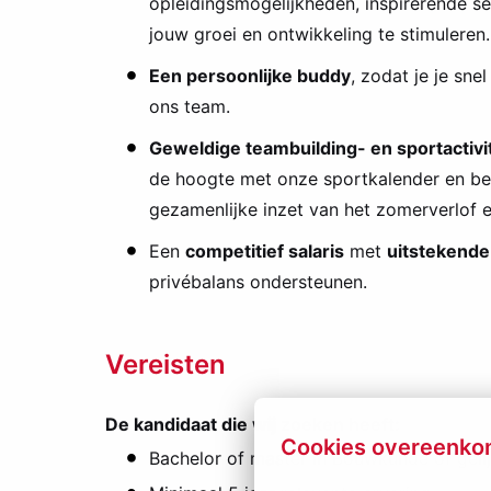
opleidingsmogelijkheden, inspirerende se
jouw groei en ontwikkeling te stimuleren.
Een persoonlijke buddy
, zodat je je sne
ons team.
Geweldige teambuilding- en sportactivi
de hoogte met onze sportkalender en be
gezamenlijke inzet van het zomerverlof e
Een
competitief salaris
met
uitstekende
privébalans ondersteunen.
Vereisten
De kandidaat die wij zoeken heeft:
Cookies overeenko
Bachelor of master in Bouwkunde of geli