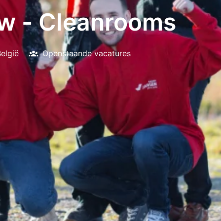
uw - Cleanrooms
elgië
Openstaande vacatures