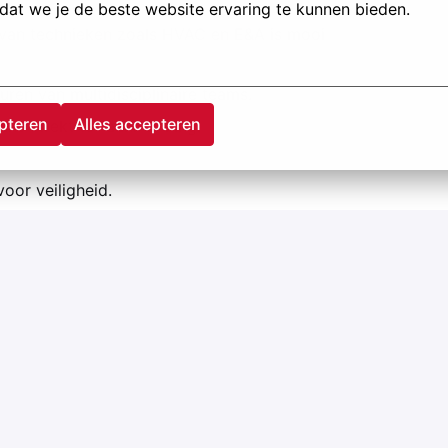
at we je de beste website ervaring te kunnen bieden.
van technieken zoals HVAC en E&A is mooi
uren van multidisciplinaire teams.
pteren
Alles accepteren
ans strekt tot aanbeveling.
voor veiligheid.
w mee aan de toekomst! Klik op “Solliciteren” om
lliciteer via LinkedIn via de vacature op onze site.