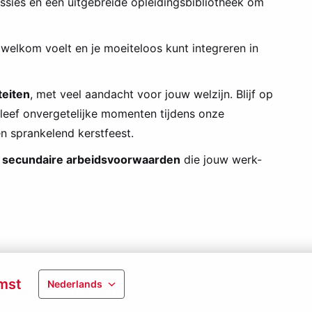
ssies en een uitgebreide opleidingsbibliotheek om
l welkom voelt en je moeiteloos kunt integreren in
teiten
, met veel aandacht voor jouw welzijn. Blijf op
leef onvergetelijke momenten tijdens onze
n sprankelend kerstfeest.
 secundaire arbeidsvoorwaarden
die jouw werk-
mst
Nederlands
jkwaardig door ervaring.