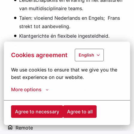
Leiderschapskills en ervaring in het aansturen
van multidisciplinaire teams.
Talen: vloeiend Nederlands en Engels; Frans
strekt tot aanbeveling.
Klantgerichte én flexibele ingesteldheid.
Resultaat- en kwaliteitsgericht, met oog voor
veiligheid.
Cookies agreement
English
We use cookies to ensure that we give you the 
Interesse?
best experience on our website.
Word deel van ons gepassioneerd team en bouw
More options
mee aan de toekomst! Klik op “Solliciteren” om
vandaag nog je motivatie en cv te sturen. Of
solliciteer via LinkedIn via de vacature op onze site.
Agree to necessary
Agree to all
Remote