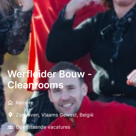
Werfleider Bouw -
Cleanrooms
Remote
Zonhoven
,
Vlaams Gewest
,
België
Openstaande vacatures