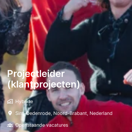
Projectleider
(klantprojecten)
Hybride
Sint-Oedenrode
,
Noord-Brabant
,
Nederland
Openstaande vacatures