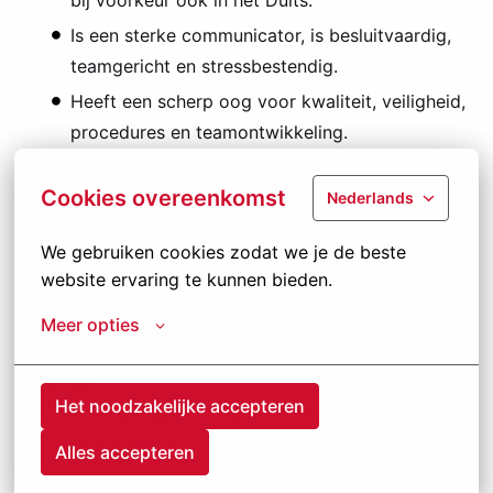
Is een sterke communicator, is besluitvaardig,
teamgericht en stressbestendig.
Heeft een scherp oog voor kwaliteit, veiligheid,
procedures en teamontwikkeling.
Cookies overeenkomst
Nederlands
Ben jij klaar voor deze uitdaging?
Word deel van ons gepassioneerd team en bouw
We gebruiken cookies zodat we je de beste 
samen met ons aan de toekomst!
website ervaring te kunnen bieden.
Meer opties
Druk op de sollicitatieknop
en solliciteer vandaag
nog. Waag je kansen bij Jansen en ervaar het
verschil!
Het noodzakelijke accepteren
Nieuwsgierig naar onze andere vacatures? Ontdek
ze op
kansenbijjansen.be
Alles accepteren