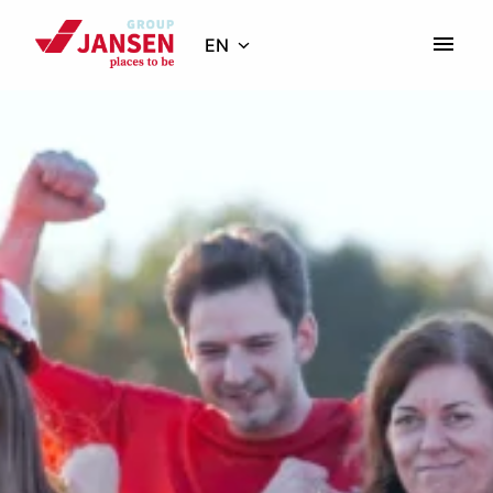
Skip
to
EN
Homepage
content