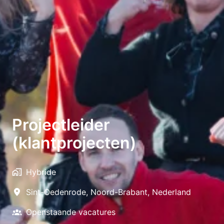
Projectleider
(klantprojecten)
Hybride
Sint-Oedenrode
,
Noord-Brabant
,
Nederland
Openstaande vacatures