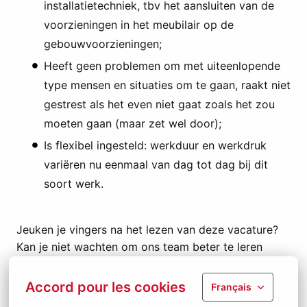
installatietechniek, tbv het aansluiten van de
voorzieningen in het meubilair op de
gebouwvoorzieningen;
Heeft geen problemen om met uiteenlopende
type mensen en situaties om te gaan, raakt niet
gestrest als het even niet gaat zoals het zou
moeten gaan (maar zet wel door);
Is flexibel ingesteld: werkduur en werkdruk
variëren nu eenmaal van dag tot dag bij dit
soort werk.
Jeuken je vingers na het lezen van deze vacature?
Kan je niet wachten om ons team beter te leren
kennen? Laat ons dit dan zo snel mogelijk weten en
wie weet behoor jij binnenkort tot onze Vinitex-
Accord pour les cookies
Français
familie! Stuur ons nu je cv naar
vacatures@vinitex.nl