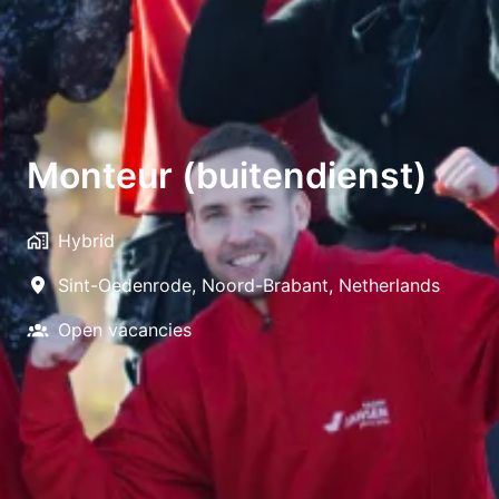
Monteur (buitendienst)
Hybrid
Sint-Oedenrode
,
Noord-Brabant
,
Netherlands
Open vacancies