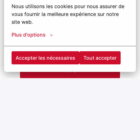
Nous utilisons les cookies pour nous assurer de 
vous fournir la meilleure expérience sur notre 
Hybrid
site web.
Sint-Oedenrode
,
Noord-Brabant
,
Netherlands
Plus d'options
Open vacancies
Accepter les nécessaires
Tout accepter
Apply
or
Apply with Linkedin
unavailable
Update cookies
Apply with Indeed
unavailable