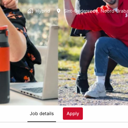
Hybrid
Sint-Oedenrode
,
Noord-Brab
Job details
Apply