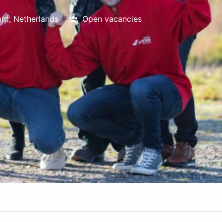
ant
,
Netherlands
Open vacancies