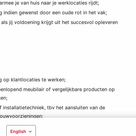
armee je van huis naar je werklocaties rijdt;
g indien gewenst door een oude rot in het vak;
als jij voldoening krijgt uit het succesvol opleveren
 op klantlocaties te werken;
eenlopend meubilair of vergelijkbare producten op
gen;
 installatietechniek, tbv het aansluiten van de
bouwvoorzieningen;
de type mensen en situaties om te gaan, raakt niet
English
t zou moeten gaan (maar zet wel door);