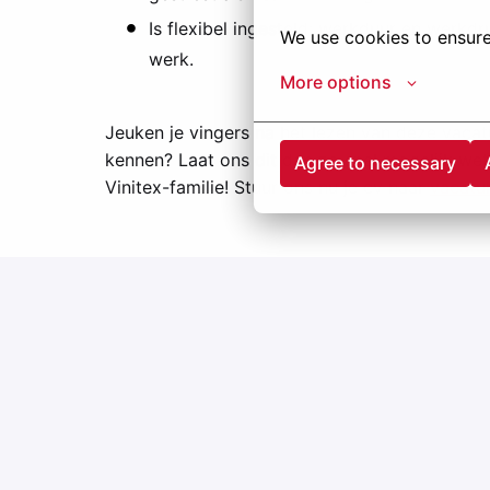
Is flexibel ingesteld: werkduur en werkdr
We use cookies to ensure
werk.
More options
Jeuken je vingers na het lezen van deze vacat
kennen? Laat ons dit dan zo snel mogelijk wet
Agree to necessary
Vinitex-familie! Stuur ons nu je cv naar
vacatur
Hybrid
Sint-Oedenrode
,
Noord-Brabant
,
Netherlands
Open vacancies