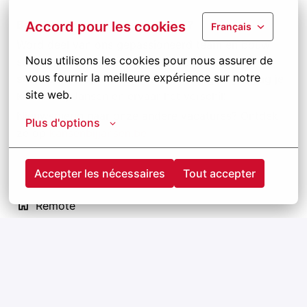
Ben jij klaar voor deze uitdaging?
Accord pour les cookies
Français
Word deel van ons gepassioneerd team en bouw
Nous utilisons les cookies pour nous assurer de 
samen met ons aan de toekomst!
Druk op de
vous fournir la meilleure expérience sur notre 
sollicitatieknop
en solliciteer vandaag nog. Waag je
site web.
kansen bij Jansen en ervaar het verschil!
Nieuwsgierig naar onze andere vacatures? Ontdek
Plus d'options
ze op
kansenbijjansen.be
Accepter les nécessaires
Tout accepter
Remote
Heusden-Zolder
,
Vlaams Gewest
,
België
Openstaande vacatures