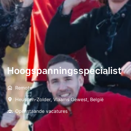
Hoogspanningsspecialist
Remote
Heusden-Zolder
,
Vlaams Gewest
,
België
Openstaande vacatures