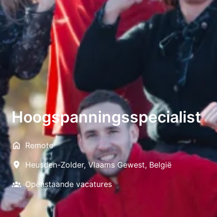
Hoogspanningsspecialist
Remote
Heusden-Zolder
,
Vlaams Gewest
,
België
Openstaande vacatures