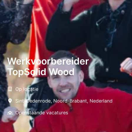
Werkvoorbereider
TopSolid Wood
Op locatie
Sint-Oedenrode
,
Noord-Brabant
,
Nederland
Openstaande vacatures