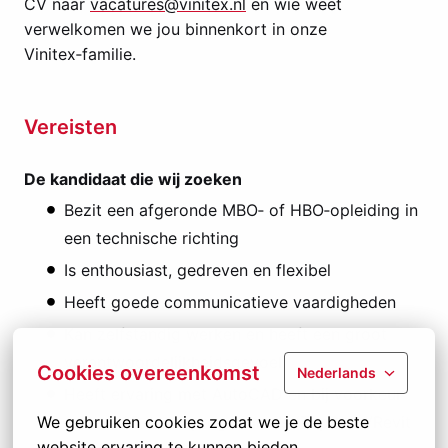
CV naar
vacatures@vinitex.nl
en wie weet
verwelkomen we jou binnenkort in onze
Vinitex‑familie.
Vereisten
De kandidaat die wij zoeken
Bezit een afgeronde MBO‑ of HBO‑opleiding in
een technische richting
Is enthousiast, gedreven en flexibel
Heeft goede communicatieve vaardigheden
Kan zelfstandig werken en heeft een groot
verantwoordelijkheidsgevoel
Cookies overeenkomst
Nederlands
Heeft ervaring met AutoCAD en bij voorkeur
We gebruiken cookies zodat we je de beste 
andere 3D‑tekenprogramma’s (TopSolid/Revit
website ervaring te kunnen bieden.