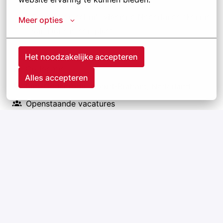
is een plus)
Spreekt en schrijft vloeiend Nederlands (kennis
Meer opties
van Duits is een plus)
Het noodzakelijke accepteren
Op locatie
Alles accepteren
Sint-Oedenrode
,
Noord-Brabant
,
Nederland
Openstaande vacatures
Solliciteren
of
Apply with Linkedin
onbeschikbaar