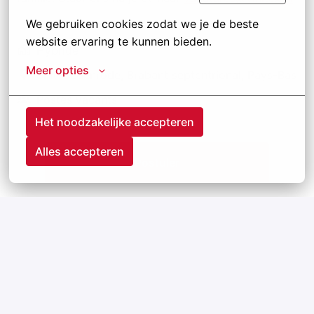
We gebruiken cookies zodat we je de beste 
website ervaring te kunnen bieden.
Hybride
Meer opties
Sint-Oedenrode
,
Brabant septentrional
,
Pays-Bas
Postes vacants
Het noodzakelijke accepteren
Alles accepteren
Postuler
ou
Apply with Linkedin
indisponible
Mettre à jour les cookies
Apply with Indeed
indisponible