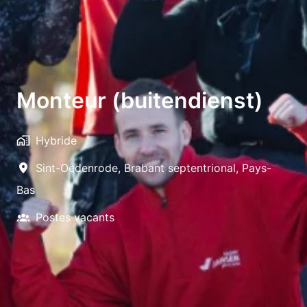
Monteur (buitendienst)
Hybride
Sint-Oedenrode
,
Brabant septentrional
,
Pays-
Bas
Postes vacants