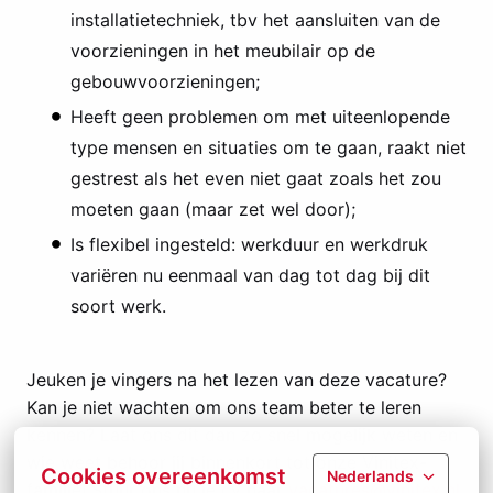
installatietechniek, tbv het aansluiten van de
voorzieningen in het meubilair op de
gebouwvoorzieningen;
Heeft geen problemen om met uiteenlopende
type mensen en situaties om te gaan, raakt niet
gestrest als het even niet gaat zoals het zou
moeten gaan (maar zet wel door);
Is flexibel ingesteld: werkduur en werkdruk
variëren nu eenmaal van dag tot dag bij dit
soort werk.
Jeuken je vingers na het lezen van deze vacature?
Kan je niet wachten om ons team beter te leren
kennen? Laat ons dit dan zo snel mogelijk weten en
wie weet behoor jij binnenkort tot onze Vinitex-
Cookies overeenkomst
Nederlands
familie! Stuur ons nu je cv naar
vacatures@vinitex.nl