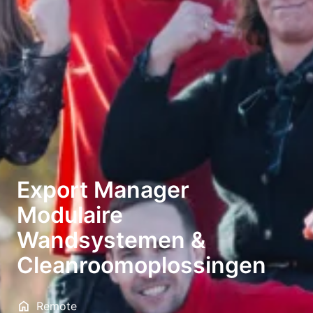
Export Manager
Modulaire
Wandsystemen &
Cleanroomoplossingen
Remote