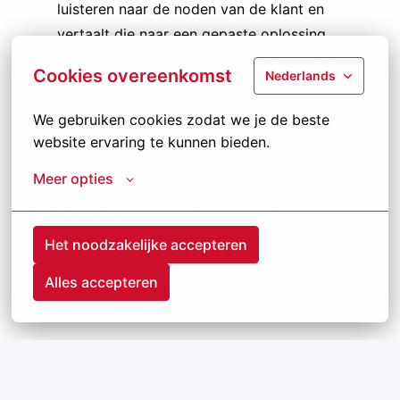
luisteren naar de noden van de klant en
vertaalt die naar een gepaste oplossing.
Je bent
flexibel
en ziet reizen als een kans om
Cookies overeenkomst
Nederlands
te groeien, geen last.
We gebruiken cookies zodat we je de beste 
website ervaring te kunnen bieden.
Ben jij klaar voor deze uitdaging?
Word deel van ons gepassioneerd team en bouw
Meer opties
samen met ons aan de toekomst!
Druk op de
sollicitatieknop
en solliciteer vandaag nog. Waag je
kansen bij Jansen en ervaar het verschil!
Het noodzakelijke accepteren
Ontdek onze andere vacatures
Alles accepteren
op
kansenbijjansen.be
.
Remote