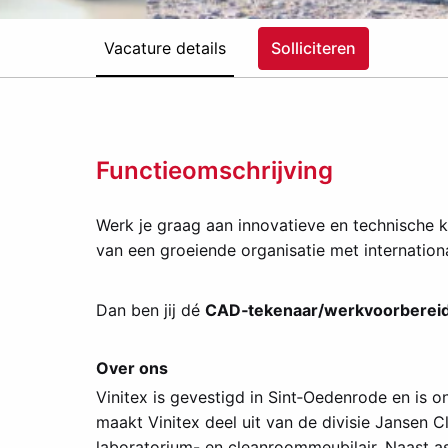
Vacature details
Solliciteren
Functieomschrijving
Werk je graag aan innovatieve en technische k
van een groeiende organisatie met internation
Dan ben jij dé
CAD‑tekenaar/werkvoorberei
Over ons
Vinitex is gevestigd in Sint‑Oedenrode en is
maakt Vinitex deel uit van de divisie Jansen C
laboratorium- en cleanroommeubilair. Naast a