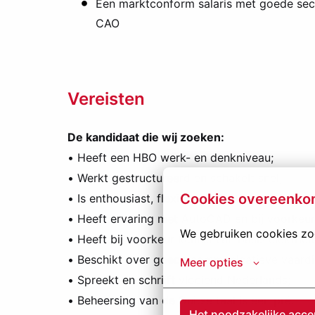
Een marktconform salaris met goede sec
CAO
Vereisten
De kandidaat die wij zoeken:
• Heeft een HBO werk- en denkniveau;
• Werkt gestructureerd en schakelt snel;
Cookies overeenko
• Is enthousiast, flexibel en gedreven;
• Heeft ervaring met AutoCAD en bij voorkeu
We gebruiken cookies zod
• Heeft bij voorkeur kennis van basis elektrici
• Beschikt over goede communicatieve vaard
Meer opties
• Spreekt en schrijft vloeiend Nederlands;
• Beheersing van de Duitse taal is een pré.
Het noodzakelijke acce