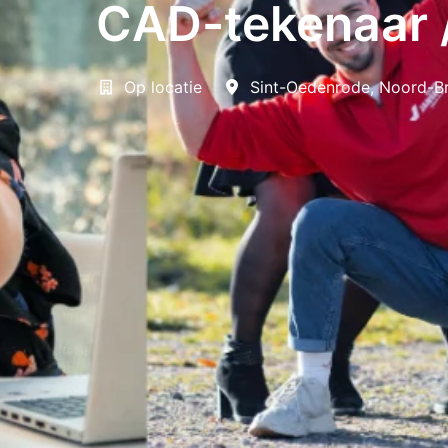
CAD-tekenaar 
Op locatie
Sint-Oedenrode
,
Noord-B