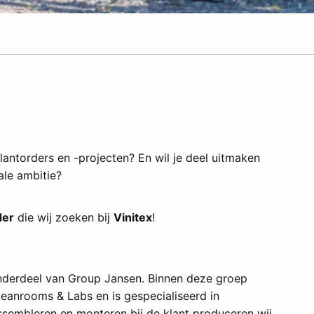
lantorders en -projecten? En wil je deel uitmaken
ale ambitie?
der
die wij zoeken bij
Vinitex
!
 onderdeel van Group Jansen. Binnen deze groep
leanrooms & Labs en is gespecialiseerd in
ssembleren en monteren bij de klant produceren wij