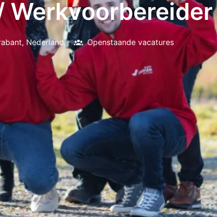
/ Werkvoorbereider
rabant
,
Nederland
Openstaande vacatures