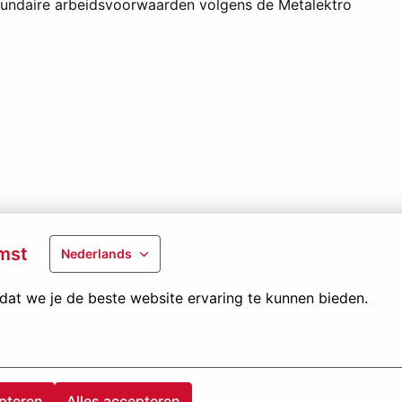
undaire arbeidsvoorwaarden volgens de Metalektro
mst
Nederlands
r met 3D-tekenprogramma’s (Topsolid/Solidworks);
at we je de beste website ervaring te kunnen bieden.
teit en HVAC;
igheden;
pteren
Alles accepteren