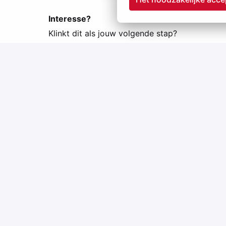
Interesse?
Klinkt dit als jouw volgende stap?
Stuur je CV naar
vacatures@vinitex.nl
en wie w
– onderdeel van Group Jansen.
Op locatie
Sint-Oedenrode
,
Noord-Brabant
,
Nederland
Openstaande vacatures