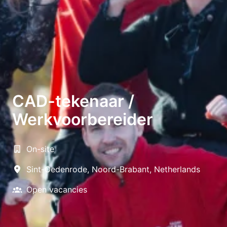
CAD-tekenaar /
Werkvoorbereider
On-site
Sint-Oedenrode
,
Noord-Brabant
,
Netherlands
Open vacancies