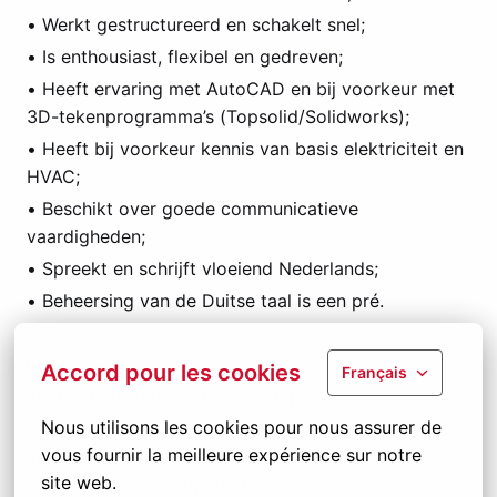
• Werkt gestructureerd en schakelt snel;
• Is enthousiast, flexibel en gedreven;
• Heeft ervaring met AutoCAD en bij voorkeur met
3D-tekenprogramma’s (Topsolid/Solidworks);
• Heeft bij voorkeur kennis van basis elektriciteit en
HVAC;
• Beschikt over goede communicatieve
vaardigheden;
• Spreekt en schrijft vloeiend Nederlands;
• Beheersing van de Duitse taal is een pré.
Interesse?
Accord pour les cookies
Français
Klinkt dit als jouw volgende stap?
Nous utilisons les cookies pour nous assurer de 
Stuur je CV naar
vacatures@vinitex.nl
en wie weet
vous fournir la meilleure expérience sur notre 
verwelkomen we jou binnenkort binnen Vinitex –
site web.
onderdeel van Group Jansen.