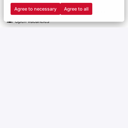
Hybrid
Agree to necessary
Agree to all
Heusden-Zolder
,
Vlaams Gewest
,
Belgium
Open vacancies
Apply
or
Apply with Linkedin
unavailable
Update cookies
Apply with Indeed
unavailable
Update cookies