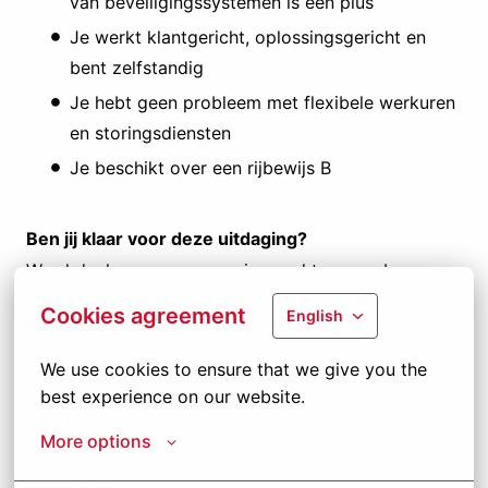
van beveiligingssystemen is een plus
Je werkt klantgericht, oplossingsgericht en
bent zelfstandig
Je hebt geen probleem met flexibele werkuren
en storingsdiensten
Je beschikt over een rijbewijs B
Ben jij klaar voor deze uitdaging?
Word deel van ons gepassioneerd team en bouw
samen met ons aan de toekomst!
Druk op de
Cookies agreement
English
sollicitatieknop
en solliciteer vandaag nog. Waag je
kansen bij Jansen en ervaar het verschil!
We use cookies to ensure that we give you the 
Nieuwsgierig naar onze andere vacatures? Ontdek
best experience on our website.
ze op
kansenbijjansen.be
!
More options