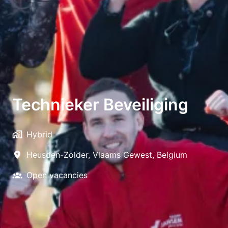
Technieker Beveiliging
Hybrid
Heusden-Zolder
,
Vlaams Gewest
,
Belgium
Open vacancies