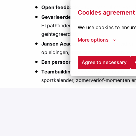
Open feedbackcultuur
met ruimte voor in
Cookies agreement
Gevarieerde, uitdagende en innovatieve
ETpathfinder, Vaccinopolis, AZ Delta, 
We use cookies to ensure
geïntegreerd zijn.
More options
Jansen Academy
met een uitgebreid on
opleidingen, inspirerende sessies en een 
Een persoonlijke buddy
die je wegwijs ma
Agree to necessary
Teambuildings en sportactiviteiten
met 
sportkalender, zomerverlof‑momenten en
Competitief salaris
met uitstekende sec
Klaar om mee te bouwen aan innovatieve pr
Jeuken je vingers na het lezen van deze vacat
Solliciteer vandaag nog en druk op de sollicit