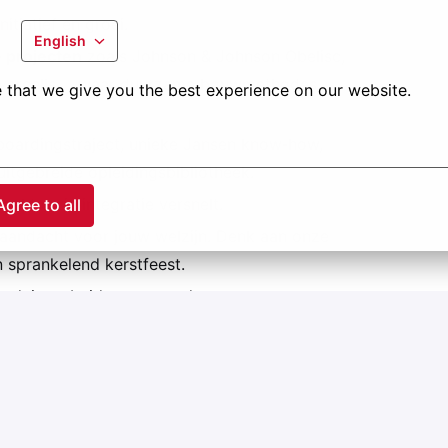
itiatief en groei.
English
 projecten
zoals Johnson & Johnson Obelisc,
Univercells,… waar duurzame bouwmethodes
 that we give you the best experience on our website.
boardingstraject, unieke Jansen know‑how,
uitgebreide opleidingsbibliotheek.
akt en je integratie versnelt.
Agree to all
aandacht voor jouw welzijn. Denk aan onze
 sprankelend kerstfeest.
undaire arbeidsvoorwaarden
ojecten?
ure?
atieknop.