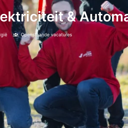
lektriciteit & Autom
lgië
Openstaande vacatures