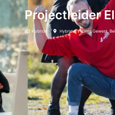
Projectleider E
Hybride
Hybride
,
Vlaams Gewest
,
Be