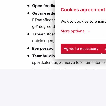
Open feedbackcultuur
met ruimte voor in
Cookies agreement
Gevarieerde, uitdagende en innovatieve
ETpathfinder, Vaccinopolis, AZ Delta, 
We use cookies to ensure
geïntegreerd zijn.
More options
Jansen Academy
met een uitgebreid on
opleidingen, inspirerende sessies en een 
Een persoonlijke buddy
die je wegwijs ma
Agree to necessary
Teambuildings en sportactiviteiten
met 
sportkalender, zomerverlof‑momenten en
Competitief salaris
met uitstekende sec
Klaar om mee te bouwen aan innovatieve pr
Jeuken je vingers na het lezen van deze vacat
Solliciteer vandaag nog en druk op de sollicit