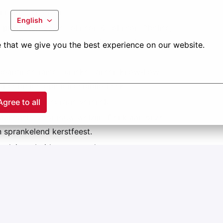
itiatief en groei.
English
 projecten
zoals Johnson & Johnson Obelisc,
Univercells,… waar duurzame bouwmethodes
 that we give you the best experience on our website.
boardingstraject, unieke Jansen know‑how,
uitgebreide opleidingsbibliotheek.
akt en je integratie versnelt.
Agree to all
aandacht voor jouw welzijn. Denk aan onze
 sprankelend kerstfeest.
undaire arbeidsvoorwaarden
ojecten?
ure?
atieknop.