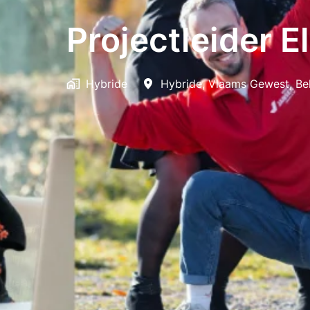
Projectleider E
Hybride
Hybride
,
Vlaams Gewest
,
Be