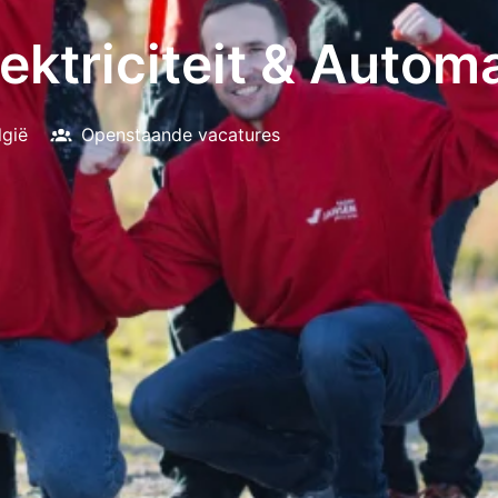
lektriciteit & Autom
lgië
Openstaande vacatures