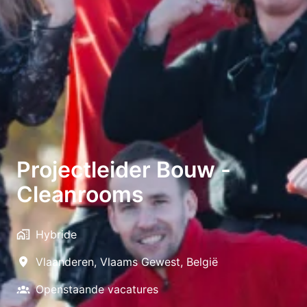
Projectleider Bouw -
Cleanrooms
Hybride
Vlaanderen
,
Vlaams Gewest
,
België
Openstaande vacatures