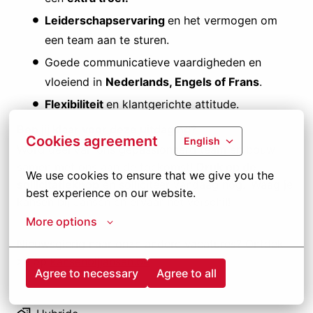
Leiderschapservaring
en het vermogen om
een team aan te sturen.
Goede communicatieve vaardigheden en
vloeiend in
Nederlands, Engels of Frans
.
Flexibiliteit
en klantgerichte attitude.
Ben jij klaar voor deze uitdaging?
Cookies agreement
English
Word deel van ons gepassioneerd team en bouw
samen met ons aan de toekomst!
Druk op de
We use cookies to ensure that we give you the 
sollicitatieknop
en solliciteer vandaag nog. Waag je
best experience on our website.
kansen bij Jansen en ervaar het verschil!
More options
Nieuwsgierig naar onze andere vacatures? Ontdek
ze op
kansenbijjansen.be
Agree to necessary
Agree to all