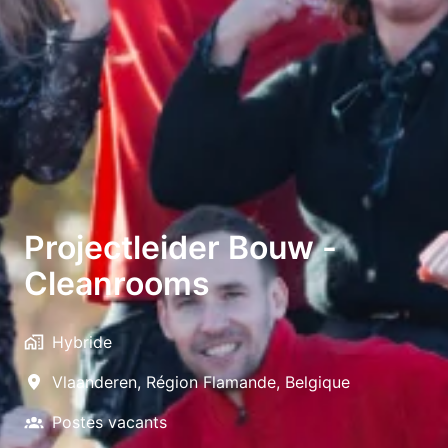
Projectleider Bouw -
Cleanrooms
Hybride
Vlaanderen
,
Région Flamande
,
Belgique
Postes vacants