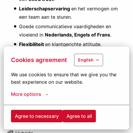
Leiderschapservaring
en het vermogen om
een team aan te sturen.
Goede communicatieve vaardigheden en
vloeiend in
Nederlands, Engels of Frans
.
Flexibiliteit
en klantgerichte attitude.
Ben jij klaar voor deze uitdaging?
Cookies agreement
English
Word deel van ons gepassioneerd team en bouw
samen met ons aan de toekomst!
Druk op de
We use cookies to ensure that we give you the 
sollicitatieknop
en solliciteer vandaag nog. Waag je
best experience on our website.
kansen bij Jansen en ervaar het verschil!
More options
Nieuwsgierig naar onze andere vacatures? Ontdek
ze op
kansenbijjansen.be
Agree to necessary
Agree to all