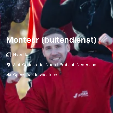
Monteur (buitendienst)
Hybride
Sint-Oedenrode
,
Noord-Brabant
,
Nederland
Openstaande vacatures