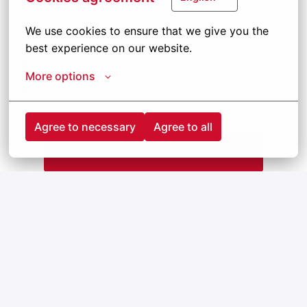
We use cookies to ensure that we give you the 
Hybride
best experience on our website.
Sint-Oedenrode
,
Noord-Brabant
,
Nederland
More options
Openstaande vacatures
Agree to necessary
Agree to all
Solliciteren
of
Apply with Linkedin
onbeschikbaar
Cookies bijwerken
Apply with Indeed
onbeschikbaar