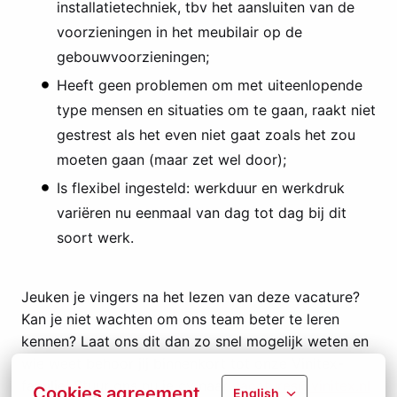
installatietechniek, tbv het aansluiten van de
voorzieningen in het meubilair op de
gebouwvoorzieningen;
Heeft geen problemen om met uiteenlopende
type mensen en situaties om te gaan, raakt niet
gestrest als het even niet gaat zoals het zou
moeten gaan (maar zet wel door);
Is flexibel ingesteld: werkduur en werkdruk
variëren nu eenmaal van dag tot dag bij dit
soort werk.
Jeuken je vingers na het lezen van deze vacature?
Kan je niet wachten om ons team beter te leren
kennen? Laat ons dit dan zo snel mogelijk weten en
wie weet behoor jij binnenkort tot onze Vinitex-
familie! Stuur ons nu je cv naar
vacatures@vinitex.nl
Cookies agreement
English