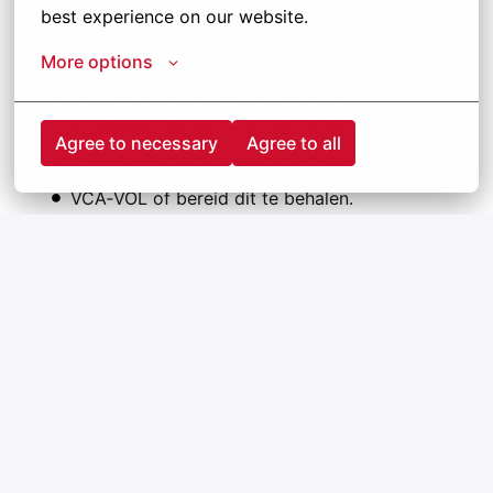
best experience on our website.
Sterk in plannen, organiseren, prioriteiten
More options
bepalen en beslissingen nemen.
Uitstekend in technische analyse,
detailoplossingen en kwaliteitsbewaking.
Agree to necessary
Agree to all
Communicatief sterk en klantgericht.
VCA‑VOL of bereid dit te behalen.
Klaar voor een sleutelrol binnen onze
totaalprojecten?
Solliciteer vandaag nog en druk op de
sollicitatieknop
.
Hybride
Hybrid
,
Vlaams Gewest
,
België
•
+2 meer