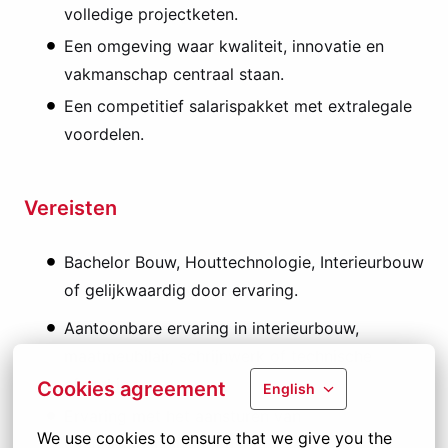
volledige projectketen.
Een omgeving waar kwaliteit, innovatie en
vakmanschap centraal staan.
Een competitief salarispakket met extralegale
voordelen.
Vereisten
Bachelor Bouw, Houttechnologie, Interieurbouw
of gelijkwaardig door ervaring.
Aantoonbare ervaring in interieurbouw,
maatmeubilair, schrijnwerk of technische
afwerking.
Cookies agreement
English
Ervaring met het aansturen van
We use cookies to ensure that we give you the 
multidisciplinaire teams.