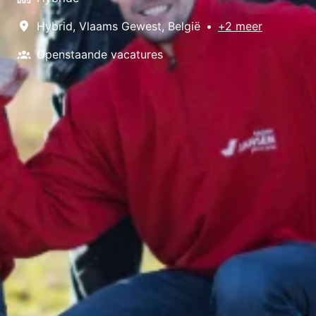
Hybrid
,
Vlaams Gewest
,
België
•
+2 meer
Openstaande vacatures