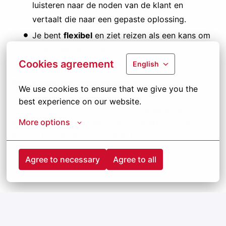
luisteren naar de noden van de klant en
vertaalt die naar een gepaste oplossing.
Je bent
flexibel
en ziet reizen als een kans om
te groeien, geen last.
Cookies agreement
English
Ben jij klaar voor deze uitdaging?
We use cookies to ensure that we give you the 
Word deel van ons gepassioneerd team en bouw
best experience on our website.
samen met ons aan de toekomst!
Druk op de
More options
sollicitatieknop
en solliciteer vandaag nog. Waag je
kansen bij Jansen en ervaar het verschil!
Ontdek onze andere vacatures
Agree to necessary
Agree to all
op
kansenbijjansen.be
.
Remote