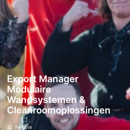
Export Manager
Modulaire
Wandsystemen &
Cleanroomoplossingen
Remote