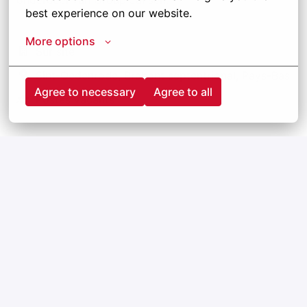
best experience on our website.
More options
Sur site
Sint-Oedenrode
,
Brabant septentrional
,
Pays-Bas
Agree to necessary
Agree to all
Postes vacants
Postuler
ou
Apply with Linkedin
indisponible
Mettre à jour les cookies
Apply with Indeed
indisponible