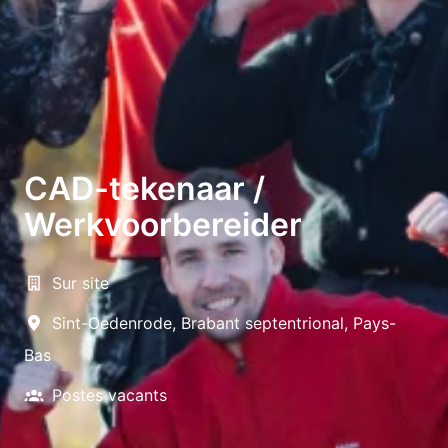
CAD-tekenaar /
Werkvoorbereider
Sur site
Sint-Oedenrode
,
Brabant septentrional
,
Pays-
Bas
Postes vacants