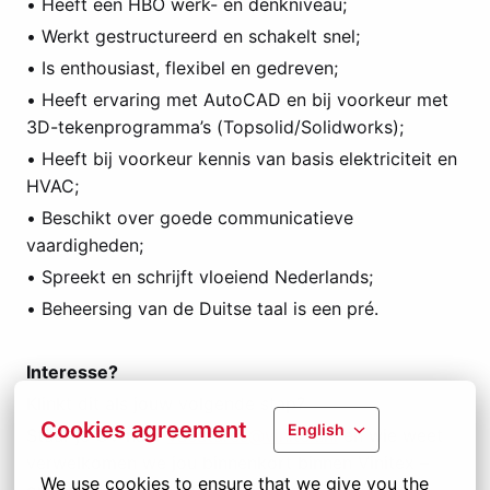
• Heeft een HBO werk- en denkniveau;
• Werkt gestructureerd en schakelt snel;
• Is enthousiast, flexibel en gedreven;
• Heeft ervaring met AutoCAD en bij voorkeur met
3D-tekenprogramma’s (Topsolid/Solidworks);
• Heeft bij voorkeur kennis van basis elektriciteit en
HVAC;
• Beschikt over goede communicatieve
vaardigheden;
• Spreekt en schrijft vloeiend Nederlands;
• Beheersing van de Duitse taal is een pré.
Interesse?
Klinkt dit als jouw volgende stap?
Cookies agreement
English
Stuur je CV naar
vacatures@vinitex.nl
en wie weet
verwelkomen we jou binnenkort binnen Vinitex –
We use cookies to ensure that we give you the 
onderdeel van Group Jansen.