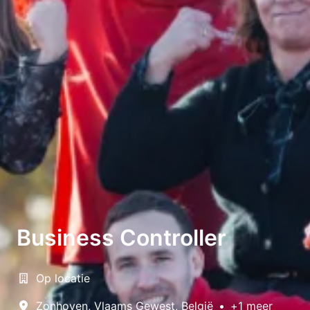
Business Controller
Op locatie
Zonhoven
,
Vlaams Gewest
,
België
•
+1 meer