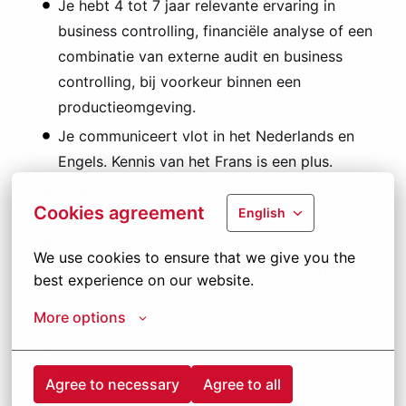
Je hebt 4 tot 7 jaar relevante ervaring in
business controlling, financiële analyse of een
combinatie van externe audit en business
controlling, bij voorkeur binnen een
productieomgeving.
Je communiceert vlot in het Nederlands en
Engels. Kennis van het Frans is een plus.
Je bent analytisch sterk en legt snel verbanden
Cookies agreement
English
tussen cijfers en de business.
Je bent een creatieve probleemoplosser die
We use cookies to ensure that we give you the 
hands-on, pragmatisch en resultaatgericht
best experience on our website.
werkt. Je brengt grote hoeveelheden data tot
More options
heldere inzichten.
Je combineert oog voor detail met een sterk
helicopterview.
Agree to necessary
Agree to all
Je bouwt gemakkelijk relaties op en