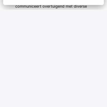
communiceert overtuigend met diverse
stakeholders.
Je werkt gestructureerd en weet deadlines
steeds te respecteren.
Op locatie
Zonhoven
,
Vlaams Gewest
,
België
•
+1 meer
Openstaande vacatures
Solliciteren
of