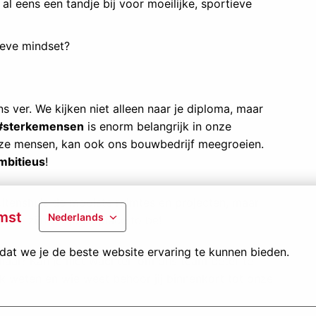
al eens een tandje bij voor moeilijke, sportieve
tieve mindset?
s ver. We kijken niet alleen naar je diploma, maar
#sterkemensen
is enorm belangrijk in onze
 onze mensen, kan ook ons bouwbedrijf meegroeien.
mbitieus
!
uitenshuis de mooiste ruimtes en projecten, maar
mst
Nederlands
ven zijn we jouw place to be!
at we je de beste website ervaring te kunnen bieden.
erhaal? Kan je niet wachten om ons team beter te
jk weten en wie weet behoor jij binnenkort tot onze