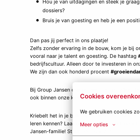
Hou je van uitdagingen en steek je graag 
dossiers?
Bruis je van goesting en heb je een posi
Dan pas jij perfect in ons plaatje!
Zelfs zonder ervaring in de bouw, kom je bij on
vooral naar je talent en goesting. De hashtag
bedrijfscultuur. Alleen door te investeren in
We zijn dan ook honderd procent
#groeienda
Bij Group Jansen creëren we dus niet alleen b
Cookies overeenko
ook binnen onze kantoormuren en op onze wer
We gebruiken cookies zod
Kriebelt het in je buik bij het lezen van ons v
leren kennen? Laat ons dit dan zo snel mogeli
Meer opties
Jansen-familie! Stuur ons nu je cv!