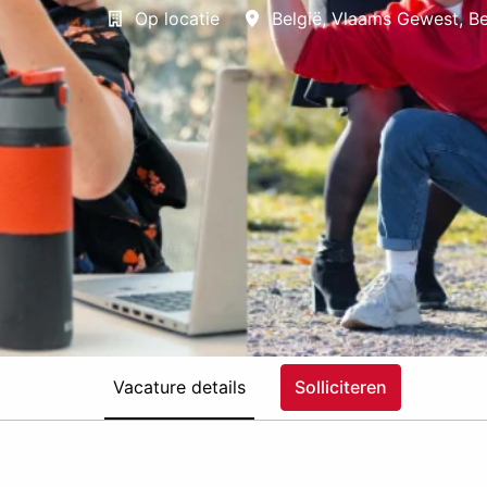
Op locatie
België
,
Vlaams Gewest
,
Be
Vacature details
Solliciteren