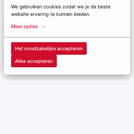
kansen bij Jansen en ervaar het verschil!
We gebruiken cookies zodat we je de beste 
Nieuwsgierig naar onze andere vacatures? Ontdek
website ervaring te kunnen bieden.
ze op
kansenbijjansen.be
!
Meer opties
Hybride
Het noodzakelijke accepteren
Antwerpen
,
Région Flamande
,
Belgique
•
+11 plus
Alles accepteren
Postes vacants
Postuler
ou