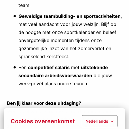
team.
Geweldige teambuilding- en sportactiviteiten
,
met veel aandacht voor jouw welzijn. Blijf op
de hoogte met onze sportkalender en beleef
onvergetelijke momenten tijdens onze
gezamenlijke inzet van het zomerverlof en
sprankelend kerstfeest.
Een
competitief salaris
met
uitstekende
secundaire arbeidsvoorwaarden
die jouw
werk-privébalans ondersteunen.
Ben jij klaar voor deze uitdaging?
Word deel van ons gepassioneerd team en bouw
samen met ons aan de toekomst!
Druk op de
Cookies overeenkomst
Nederlands
sollicitatieknop
en solliciteer vandaag nog. Waag je