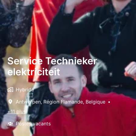
Service Technieker
elektriciteit
Hybride
Antwerpen
,
Région Flamande
,
Belgique
•
+11 plus
Postes vacants