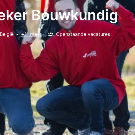
ieker Bouwkundig
België
•
+11 meer
Openstaande vacatures