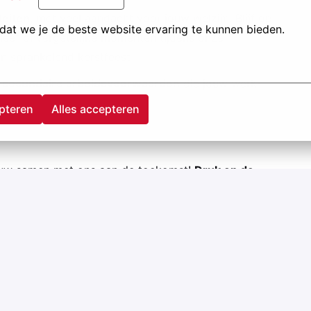
teiten
, met veel aandacht voor jouw welzijn. Blijf op
at we je de beste website ervaring te kunnen bieden.
leef onvergetelijke momenten tijdens onze
en sprankelend kerstfeest
 secundaire arbeidsvoorwaarden
die jouw werk-
pteren
Alles accepteren
ouw samen met ons aan de toekomst!
Druk op de
ag je kansen bij Jansen en ervaar het verschil!
nsen.be