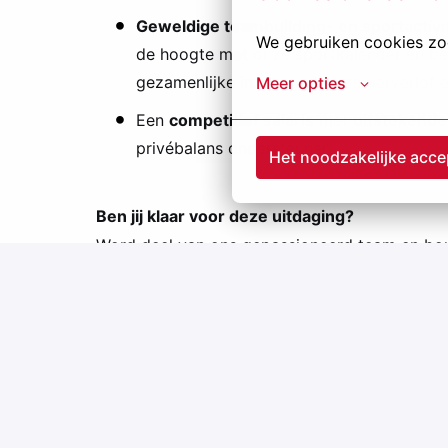
Geweldige teambuilding- en sportactivi
We gebruiken cookies zod
de hoogte met onze sportkalender en be
gezamenlijke inzet van het zomerverlof 
Meer opties
Een
competitief salaris
met
uitstekende
privébalans ondersteunen
Het noodzakelijke acce
Ben jij klaar voor deze uitdaging?
Word deel van ons gepassioneerd team en b
sollicitatieknop
en solliciteer vandaag nog. Wa
Ontdek onze andere vacatures op
kansenbijja
Remote
Antwerpen
,
Vlaams Gewest
,
België