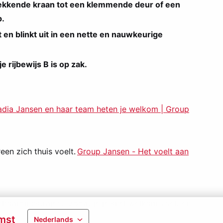
 lekkende kraan tot een klemmende deur of een
p.
 en blinkt uit in een nette en nauwkeurige
je rijbewijs B is op zak.
dia Jansen en haar team heten je welkom | Group
een zich thuis voelt
.
Group Jansen - Het voelt aan
nboardingstraject. zodat je je snel welkom voelt en
.
mst
Nederlands