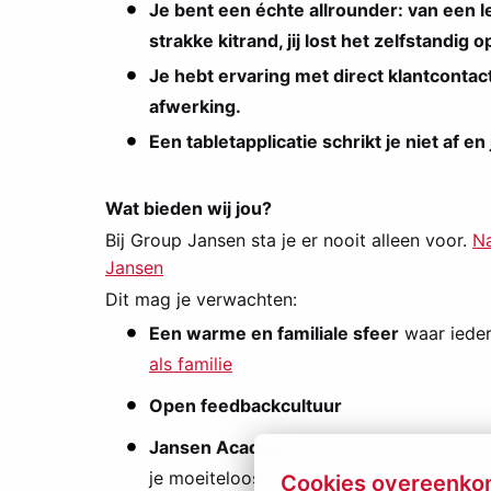
Je bent een échte allrounder: van een
strakke kitrand, jij lost het zelfstandig o
Je hebt ervaring met direct klantcontact
afwerking.
Een tabletapplicatie schrikt je niet af en 
Wat bieden wij jou?
Bij Group Jansen sta je er nooit alleen voor.
Na
Jansen
Dit mag je verwachten:
Een warme en familiale sfeer
waar ieder
als familie
Open feedbackcultuur
Jansen Academy
biedt een uitgebreid o
je moeiteloos kunt integreren in ons team
Cookies overeenko