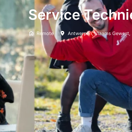
Service Techn
Remote
Antwerpen
,
Vlaams Gewest
,