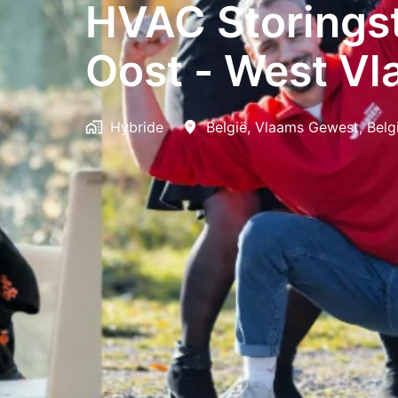
HVAC Storingst
Oost - West Vl
Hybride
België
,
Vlaams Gewest
,
Belg