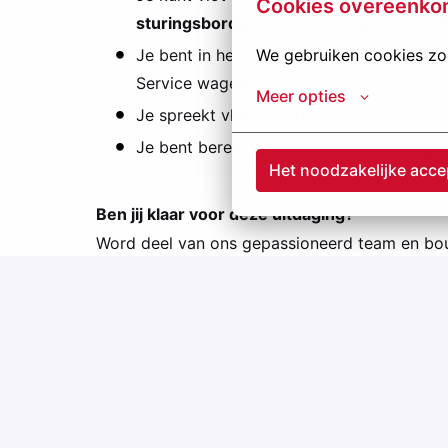
Cookies overeenko
sturingsborden
en
klimaatregelingen 
Je bent in het bezit van een
rijbewijs B
o
We gebruiken cookies zod
Service wagen
Meer opties
Je spreekt vlot Nederlands.
Je bent bereid om te werken in een wac
Het noodzakelijke acce
Ben jij klaar voor deze uitdaging?
Word deel van ons gepassioneerd team en b
sollicitatieknop
en solliciteer vandaag nog. Wa
Nieuwsgierig naar onze andere vacatures? On
óf stuur een mail naar:
annelies.neyens@grou
Hybride