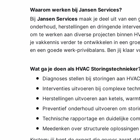
Waarom werken bij Jansen Services?
Bij
Jansen Services
maak je deel uit van een 
onderhoud, herstellingen en dringende interve
om te werken aan diverse projecten binnen HVAC
je vakkennis verder te ontwikkelen in een groe
en een goede werk-privébalans. Ben jij klaar 
Wat ga je doen als
HV
AC S
toringstechnieker
Diagnoses stellen bij storingen aan HVAC-i
Interventies uitvoeren bij complexe tech
Herstellingen uitvoeren aan ketels, warm
Preventief onderhoud uitvoeren om stor
Technische rapportage en duidelijke comm
Meedenken over structurele oplossingen en
Kortom: jij bent de expert die ervoor zorgt dat