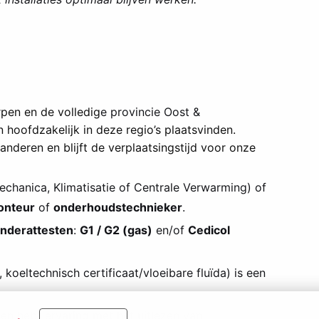
pen en de volledig
e provincie Oost &
hoofdzakelijk in deze regio’s plaatsvinden.
anderen en blijft de verplaatsingstijd voor onze
chanica, Klimatisatie of Centrale Verwarming) of
nteur
of
onderhoudstechnieker
.
nderattesten
:
G1 / G2 (gas)
en/of
Cedicol
 koeltechnisch certificaat/vloeibare fluïda) is een
en hebt ervaring met het uitlezen van