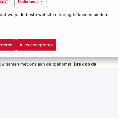
mst
Nederlands
(BMS/GBS)
.
m je te verplaatsen met je goed uitgeruste Jansen
at we je de beste website ervaring te kunnen bieden.
htdienst met beurtrolsysteem
pteren
Alles accepteren
ouw samen met ons aan de toekomst!
Druk op de
ag je kansen bij Jansen en ervaar het verschil!
tdek ze op
kansenbijjansen.be
!
pjansen.com