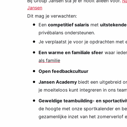
Bij Group Jansen sta je er nooit alleen voor.
Na
Jansen
Dit mag je verwachten:
Een
competitief salaris
met
uitstekende
privébalans ondersteunen.
Je verplaatst je voor je opdrachten met
Een warme en familiale sfeer
waar ieder
als familie
Open feedbackcultuur
Jansen Academy
biedt een uitgebreid o
je moeiteloos kunt integreren in ons team
Geweldige teambuilding- en sportactivi
de hoogte met onze sportkalender en be
gezamenlijke inzet van het zomerverlof e