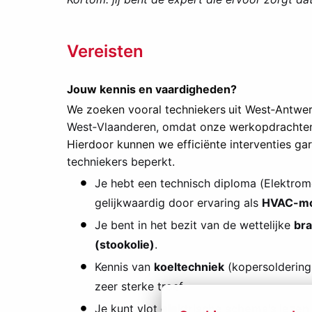
Vereisten
Jouw kennis en vaardigheden?
We zoeken vooral techniekers
uit West‑Antwer
West‑Vlaanderen, omdat o
nze werkopdrachten 
Hierdoor kunnen we efficiënte interventies gar
techniekers beperkt.
Je hebt een technisch diploma (Elektrome
gelijkwaardig door ervaring als
HVAC-mo
Je bent in het bezit van de wettelijke
bra
(stookolie)
.
Kennis van
koeltechniek
(kopersoldering,
zeer sterke troef.
Je kunt vlot
elektrische schema's lezen