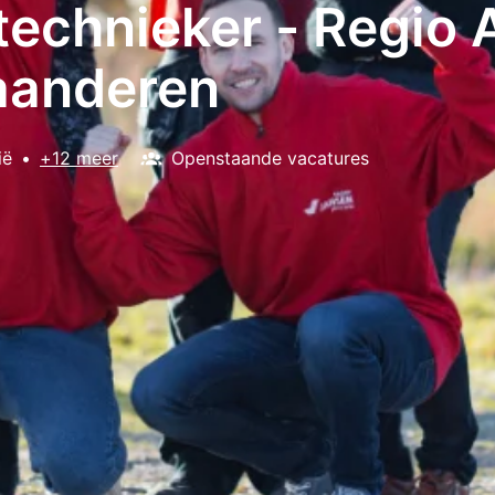
echnieker - Regio
aanderen
ië
•
+12 meer
Openstaande vacatures