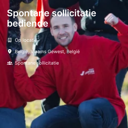
Spontane sollicitatie
bediende
Op locatie
België
,
Vlaams Gewest
,
België
Spontane sollicitatie