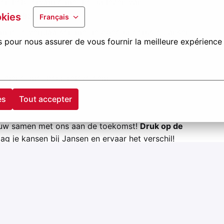
en hebt ervaring met het uitlezen van
okies
(BMS/GBS)
.
Français
m je te verplaatsen met je goed uitgeruste Jansen
s pour nous assurer de vous fournir la meilleure expérience 
htdienst met beurtrolsysteem
es
Tout accepter
ouw samen met ons aan de toekomst!
Druk op de
ag je kansen bij Jansen en ervaar het verschil!
tdek ze op
kansenbijjansen.be
!
pjansen.com