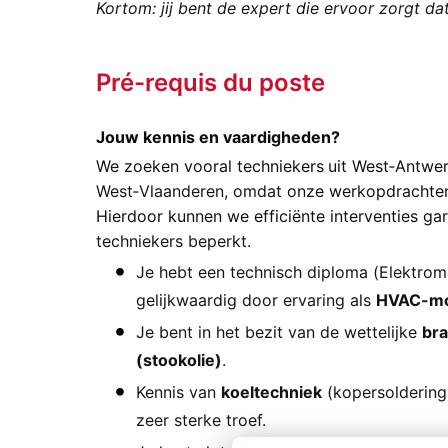
Kortom: jij bent de expert die ervoor zorgt dat
Pré-requis du poste
Jouw kennis en vaardigheden?
We zoeken vooral techniekers
uit West‑Antwer
West‑Vlaanderen, omdat o
nze werkopdrachten 
Hierdoor kunnen we efficiënte interventies gar
techniekers beperkt.
Je hebt een technisch diploma (Elektrome
gelijkwaardig door ervaring als
HVAC-mo
Je bent in het bezit van de wettelijke
bra
(stookolie)
.
Kennis van
koeltechniek
(kopersoldering,
zeer sterke troef.