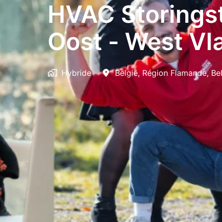
HVAC Storingst
Oost - West Vl
Hybride
België
,
Région Flamande
,
Be