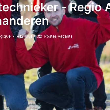
echnieker - Regio
aanderen
lgique
•
+12 plus
Postes vacants