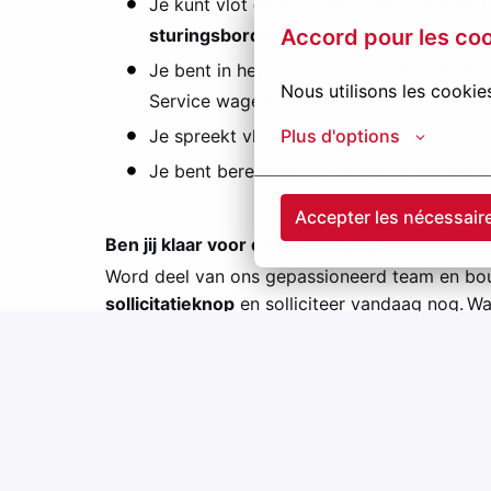
Je kunt vlot
elektrische schema's lezen
Accord pour les co
sturingsborden
en
klimaatregelingen 
Je bent in het bezit van een
rijbewijs B
o
Nous utilisons les cookie
Service wagen
Plus d'options
Je spreekt vlot Nederlands.
Je bent bereid om te werken in een wac
Accepter les nécessair
Ben jij klaar voor deze uitdaging?
Word deel van ons gepassioneerd team en b
sollicitatieknop
en solliciteer vandaag nog. Wa
Nieuwsgierig naar onze andere vacatures? On
óf stuur een mail naar:
annelies.neyens@grou
Hybride