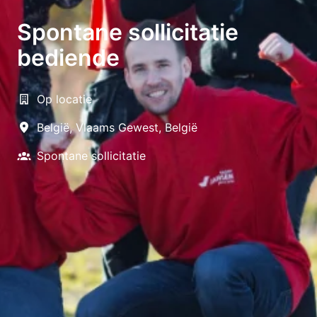
Spontane sollicitatie
bediende
Op locatie
België
,
Vlaams Gewest
,
België
Spontane sollicitatie