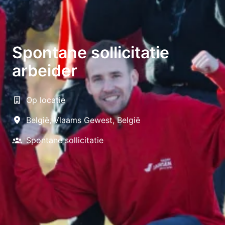
Spontane sollicitatie
arbeider
Op locatie
België
,
Vlaams Gewest
,
België
Spontane sollicitatie