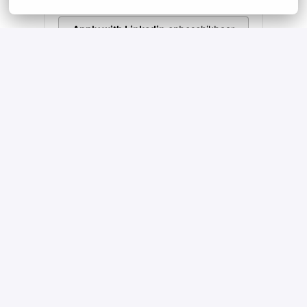
Apply with Linkedin
onbeschikbaar
Cookies bijwerken
Apply with Indeed
onbeschikbaar
Cookies bijwerken
Deel vacature
Homepage