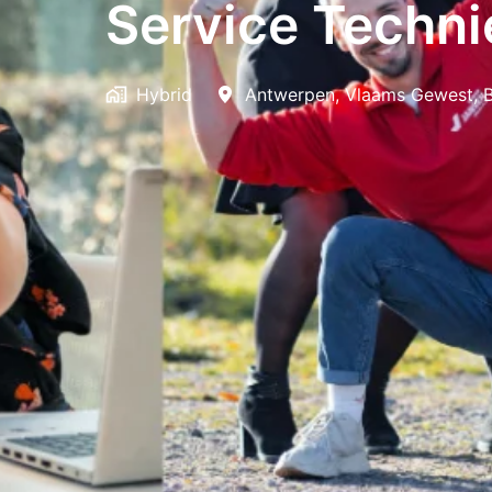
Service Technie
Hybrid
Antwerpen
,
Vlaams Gewest
,