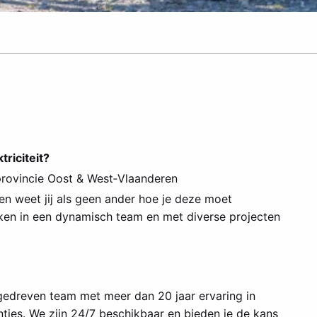
riciteit?
provincie Oost & West‑Vlaanderen
s en weet jij als geen ander hoe je deze moet
rken in een dynamisch team en met diverse projecten
gedreven team met meer dan 20 jaar ervaring in
nties. We zijn 24/7 beschikbaar en bieden je de kans