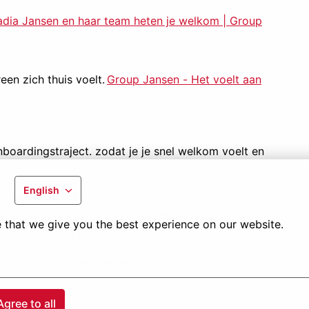
dia Jansen en haar team heten je welkom | Group
een zich thuis voelt.
Group Jansen - Het voelt aan
nboardingstraject. zodat je je snel welkom voelt en
.
English
teiten
, met veel aandacht voor jouw welzijn. Blijf op
leef onvergetelijke momenten tijdens onze
 that we give you the best experience on our website.
n sprankelend kerstfeest.
 secundaire arbeidsvoorwaarden
die jouw werk-
Agree to all