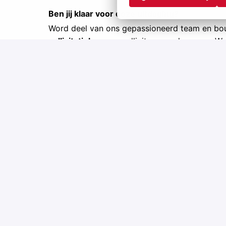
Ben jij klaar voor deze uitdaging?
Word deel van ons gepassioneerd team en b
sollicitatieknop
en solliciteer vandaag nog. Wa
Nieuwsgierig naar onze andere vacatures? O
Hybrid
Antwerpen
,
Vlaams Gewest
,
Belgium
•
+11 more
Open vacancies