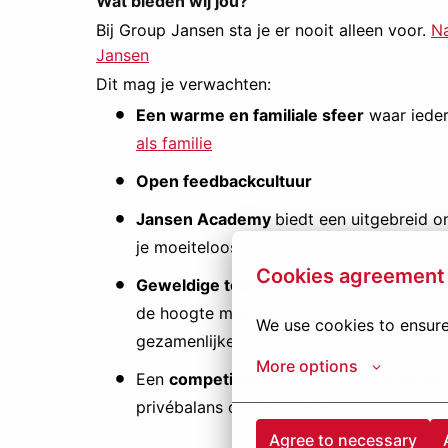
Wat bieden wij jou?
Bij Group Jansen sta je er nooit alleen voor.
Na
Jansen
Dit mag je verwachten:
Een warme en familiale sfeer
waar ieder
als familie
Open feedbackcultuur
Jansen
Academy
biedt een uitgebreid o
je moeiteloos kunt integreren in ons team
Cookies agreement
Geweldige teambuilding- en sportactivi
de hoogte met onze sportkalender en be
We use cookies to ensure
gezamenlijke inzet van het zomerverlof e
More options
Een
competitief salaris
met
uitstekende
privébalans ondersteunen.
Agree to necessary