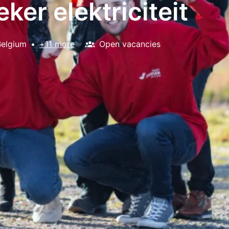
ker elektriciteit
Belgium
•
+11 more
Open vacancies