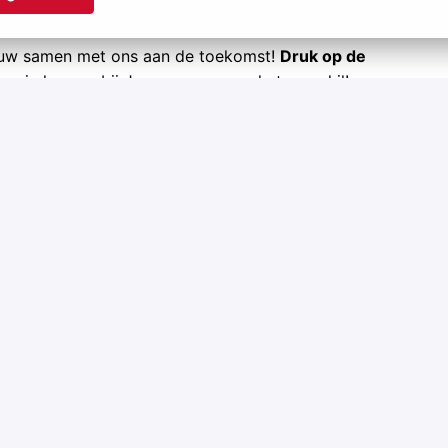
ouw samen met ons aan de toekomst!
Druk op de
ag je kansen bij Jansen en ervaar het verschil!
ntdek ze op
kansenbijjansen.be
!