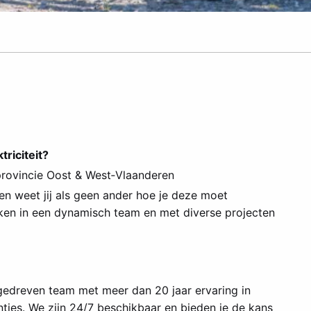
riciteit?
provincie Oost & West‑Vlaanderen
s en weet jij als geen ander hoe je deze moet
rken in een dynamisch team en met diverse projecten
gedreven team met meer dan 20 jaar ervaring in
nties. We zijn 24/7 beschikbaar en bieden je de kans