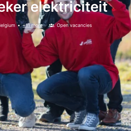
ker elektriciteit
Belgium
•
+11 more
Open vacancies