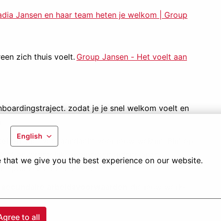
dia Jansen en haar team heten je welkom | Group
een zich thuis voelt.
Group Jansen - Het voelt aan
nboardingstraject. zodat je je snel welkom voelt en
.
English
teiten
, met veel aandacht voor jouw welzijn. Blijf op
leef onvergetelijke momenten tijdens onze
 that we give you the best experience on our website.
n sprankelend kerstfeest.
 secundaire arbeidsvoorwaarden
die jouw werk-
Agree to all