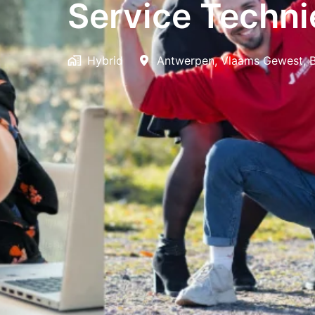
Service Technie
Hybrid
Antwerpen
,
Vlaams Gewest
,