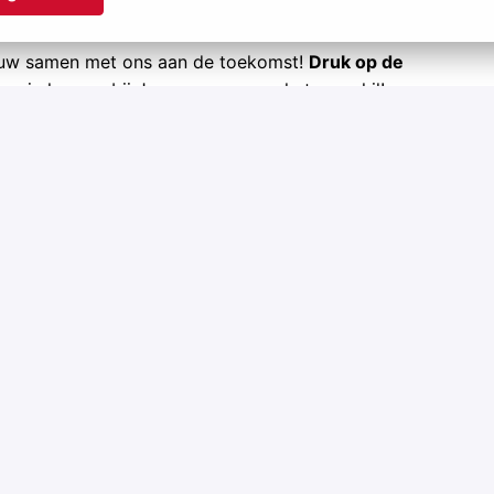
ouw samen met ons aan de toekomst!
Druk op de
ag je kansen bij Jansen en ervaar het verschil!
ntdek ze op
kansenbijjansen.be
!