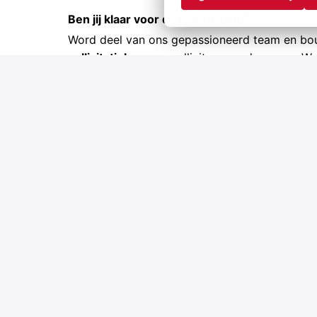
Ben jij klaar voor deze uitdaging?
Word deel van ons gepassioneerd team en b
sollicitatieknop
en solliciteer vandaag nog. Wa
Nieuwsgierig naar onze andere vacatures? O
Hybrid
Antwerpen
,
Vlaams Gewest
,
Belgium
•
+11 more
Open vacancies