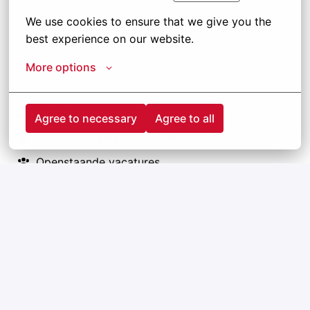
We use cookies to ensure that we give you the 
Als je in enkele domeinen sterk staat en bereid bent
best experience on our website.
om in andere te groeien, ben je bij ons meer dan
welkom.
More options
Hybride
Agree to necessary
Agree to all
Kortrijk
,
Vlaams Gewest
,
België
Openstaande vacatures
Solliciteren
of