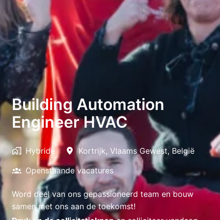
Building Automation
Engineer HVAC
Hybride
Kortrijk
,
Vlaams Gewest
,
België
Openstaande vacatures
Word deel van ons gepassioneerd team en bouw
samen met ons aan de toekomst!