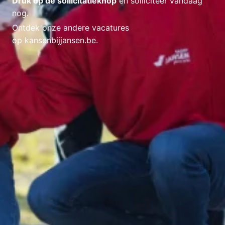
Druk op de sollicitatieknop
en solliciteer vandaag
nog.
Ontdek onze andere vacatures
op kansenbijjansen.be.